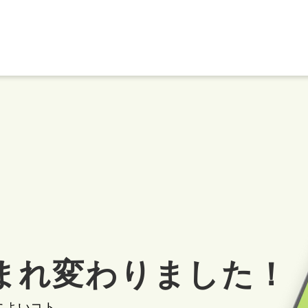
、
まれ
変わりました！
によいコト、